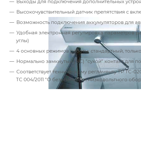
Выходы для подключения дополнительных устрой
Высокочувствительный датчик препятствия с вкл
Возможность подключения аккумуляторов для ав
Удобная электронная регулировка параметров ра
углы)
4 основных режимов работы: стандартный, только
Нормально замкнутый (NC) "сухой" контакт для 
Соответствует техническому регламенту ТР ТС-020
ТС 004/2011 "О безопасности низковольтного обо