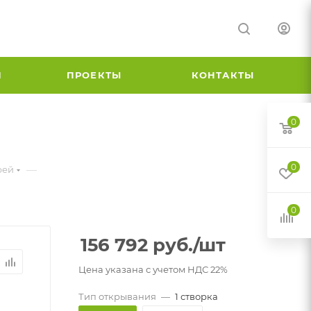
И
ПРОЕКТЫ
КОНТАКТЫ
0
0
—
рей
0
156 792
руб.
/шт
Цена указана с учетом НДС 22%
Тип открывания
—
1 створка