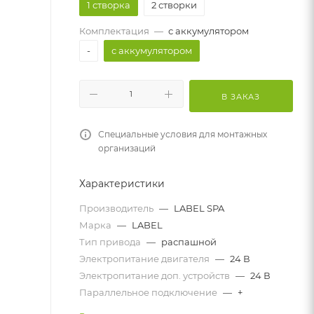
1 створка
2 створки
Комплектация
—
с аккумулятором
-
с аккумулятором
В ЗАКАЗ
Специальные условия для монтажных
организаций
Характеристики
Производитель
—
LABEL SPA
Марка
—
LABEL
Тип привода
—
распашной
Электропитание двигателя
—
24 В
Электропитание доп. устройств
—
24 В
Параллельное подключение
—
+