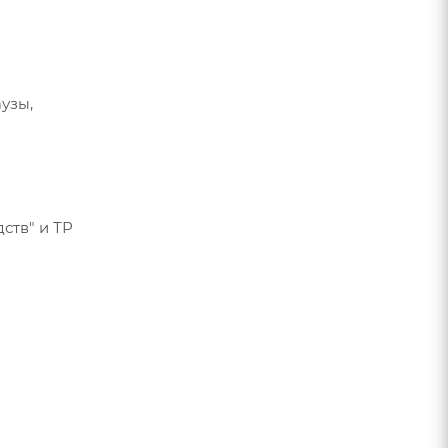
узы,
ств" и ТР