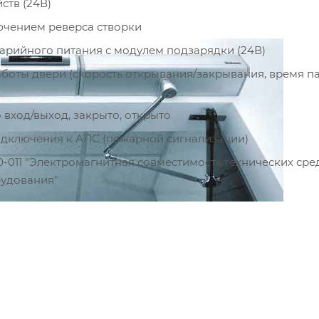
ств (24В)
ючением реверса створки
арийного питания с модулем подзарядки (24В)
боты двери (скорость открывания/закрывания, время па
 вход/выход, закрыто, открыто
подключения к АПС (пожарной сигнализации)
-011 "Электромагнитная совместимость технических сред
рудования"