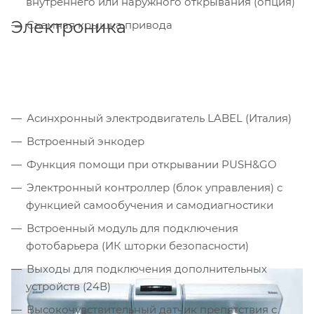
внутреннего или наружного открывания (опция)
Электроника
Съемная крышка привода
Асинхронный электродвигатель LABEL (Италия)
Встроенный энкодер
Функция помощи при открывании PUSH&GO
Электронный контроллер (блок управления) с
функцией самообучения и самодиагностики
Встроенный модуль для подключения
фотобарьера (ИК шторки безопасности)
Выходы для подключения дополнительных
устройств (24В)
Высокочувствительный датчик препятствия с