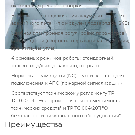
включением реверса створки
Возможность подключения аккумуляторов для
аварийного питания с модулем подзарядки (24В)
Удобная электронная регулировка параметров
работы двери (скорость открывания/закрывания,
время паузы, углы)
4 основных режимов работы: стандартный,
только вход/выход, закрыто, открыто
Нормально замкнутый (NC) "сухой" контакт для
подключения к АПС (пожарной сигнализации)
Соответствует техническому регламенту ТР
ТС-020-011 "Электромагнитная совместимость
технических средств" и ТР ТС 004/2011 "О
безопасности низковольтного оборудования"
Преимущества