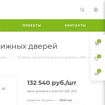
И
ПРОЕКТЫ
КОНТАКТЫ
0
движных дверей
0
—
—
ерей
Приводы для автоматических дверей LABEL
0
132 540
руб.
/шт
Цена указана с учетом НДС 22%
Ширина проема
—
1600 мм