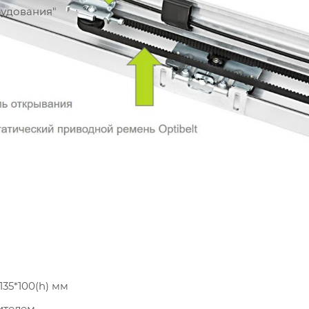
рудования"
35*100(h) мм
ителем