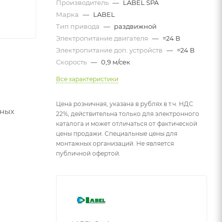
Производитель
—
LABEL SPA
Марка
—
LABEL
Тип привода
—
раздвижной
Электропитание двигателя
—
=24 В
Электропитание доп. устройств
—
=24 В
Скорость
—
0,9 м/сек
Все характеристики
Цена розничная, указана в рублях в т.ч. НДС
жных
22%, действительна только для электронного
каталога и может отличаться от фактической
цены продажи. Специальные цены для
монтажных организаций. Не является
публичной офертой.