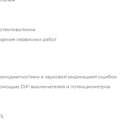
 стекловолокна
едения сервисных работ
самодиагностики и звуковой индикацией ошибок
 помощью DIP-выключателей и потенциометров
1)