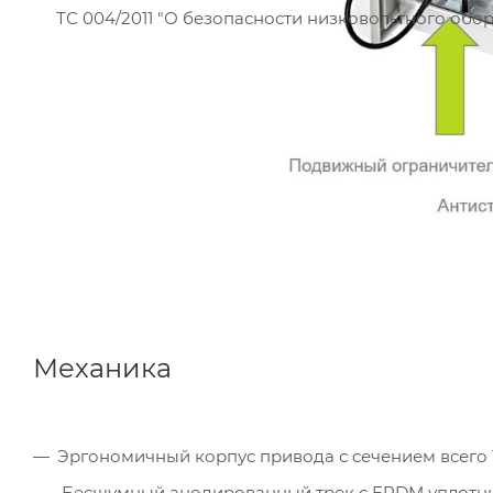
ТС 004/2011 "О безопасности низковольтного обо
Механика
Эргономичный корпус привода с сечением всего 1
Бесшумный анодированный трек с EPDM уплотн