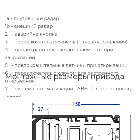
1а - внутренний радар
1b - внешний радар
2 - аварийна кнопка
3 - переключатель режимов (панель управления)
4 - предохранительные фотоэлементы при
закрывании
5 - предохранительные датчики при открывании
6 - переключатель с ключом для экстренного
Монтажные размеры привода
открывания
7 - система автоматизации LABEL (электропривод
двери)