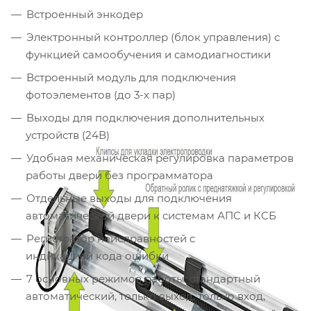
Встроенный энкодер
Электронный контроллер (блок управления) с
функцией самообучения и самодиагностики
Встроенный модуль для подключения
фотоэлементов (до 3-х пар)
Выходы для подключения дополнительных
устройств (24В)
Удобная механическая регулировка параметров
работы двери без программатора
Отдельные выходы для подключения
автоматической двери к системам АПС и КСБ
Регистратор неисправностей с
индикацией кода ошибки
7 основных режимов работы: стандартный
автоматический, только выход, только вход,