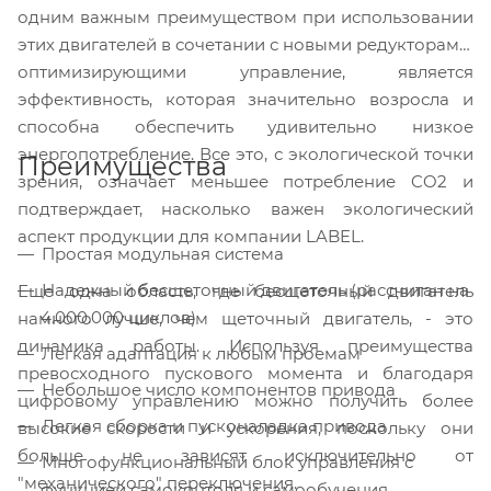
одним важным преимуществом при использовании
этих двигателей в сочетании с новыми редукторами,
оптимизирующими управление, является
эффективность, которая значи
тельно возросла и
способна обеспечить удивительно низкое
энергопотребление. Все это, с экологической точки
Преимущества
зрения, означает меньшее потребление CO2 и
подтверждает, насколько важен экологический
аспект продукции для компании LABEL.
Простая модульная система
Надежный бесщеточный двигатель (рассчитан на
Еще одна область, где бесщеточный двигатель
4.000.000 циклов)
намного лучше, чем щеточный двигатель, - это
динамика работы. Используя преимущества
Легкая адаптация к любым проемам
превосходного пускового момента и благодаря
Небольшое число компонентов привода
цифровому управлению можно получить более
Легкая сборка и пусконаладка привода
высокие скорости и ускорения, поскольку они
больше не зависят исключительно от
Многофункциональный блок управления с
"механического" переключения.
функцией самоконтоля и самообучения