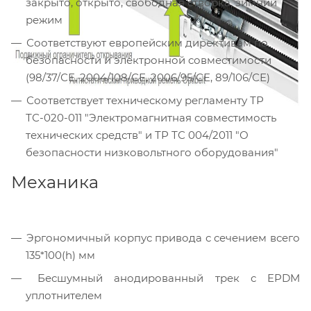
закрыто, открыто, свободная створка, зимний
режим
Соответствуют европейским директивам по
безопасности и электронной совместимости
(98/37/СЕ, 2004/108/СЕ, 2006/95/СЕ, 89/106/СЕ)
Соответствует техническому регламенту ТР
ТС-020-011 "Электромагнитная совместимость
технических средств" и ТР ТС 004/2011 "О
безопасности низковольтного оборудования"
Механика
Эргономичный корпус привода с сечением всего
135*100(h) мм
Бесшумный анодированный трек с EPDM
уплотнителем