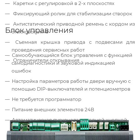
Каретки с регулировкой в 2-х плоскостях
Фиксирующий ролик для стабилизации створок
Антистатический приводной ремень с кордом из
Блок управления
стекловолокна
Съемная крышка привода с подвесами для
проведения сервисных работ
Самообучающийся блок управления с функцией
Ограничители открывания
самодиагностики и звуковой индикацией
ошибок
Настройка параметров работы двери вручную с
помощью DIP-выключателей и потенциометров
Не требуется программатор
Питание внешних элементов 24В
Автоматическая пусконаладка одной кнопкой
(PS1)