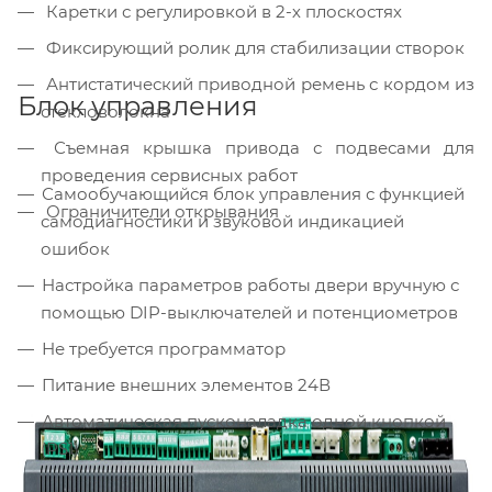
Каретки с регулировкой в 2-х плоскостях
Фиксирующий ролик для стабилизации створок
Антистатический приводной ремень с кордом из
Блок управления
стекловолокна
Съемная крышка привода с подвесами для
проведения сервисных работ
Самообучающийся блок управления с функцией
Ограничители открывания
самодиагностики и звуковой индикацией
ошибок
Настройка параметров работы двери вручную с
помощью DIP-выключателей и потенциометров
Не требуется программатор
Питание внешних элементов 24В
Автоматическая пусконаладка одной кнопкой
(PS1)