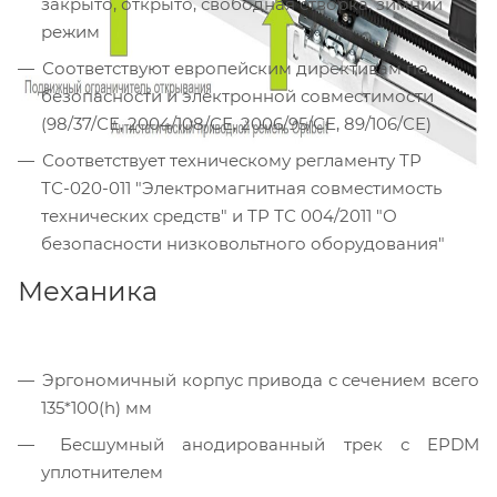
закрыто, открыто, свободная створка, зимний
режим
Соответствуют европейским директивам по
безопасности и электронной совместимости
(98/37/СЕ, 2004/108/СЕ, 2006/95/СЕ, 89/106/СЕ)
Соответствует техническому регламенту ТР
ТС-020-011 "Электромагнитная совместимость
технических средств" и ТР ТС 004/2011 "О
безопасности низковольтного оборудования"
Механика
Эргономичный корпус привода с сечением всего
135*100(h) мм
Бесшумный анодированный трек с EPDM
уплотнителем