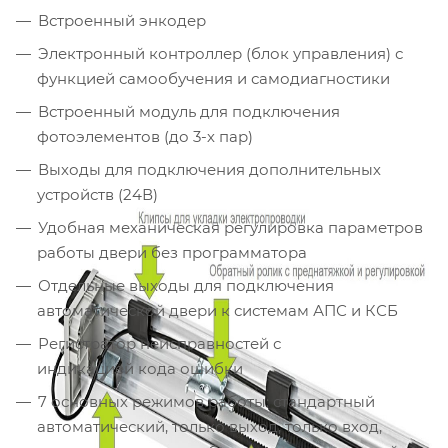
Встроенный энкодер
Электронный контроллер (блок управления) с
функцией самообучения и самодиагностики
Встроенный модуль для подключения
фотоэлементов (до 3-х пар)
Выходы для подключения дополнительных
устройств (24В)
Удобная механическая регулировка параметров
работы двери без программатора
Отдельные выходы для подключения
автоматической двери к системам АПС и КСБ
Регистратор неисправностей с
индикацией кода ошибки
7 основных режимов работы: стандартный
автоматический, только выход, только вход,