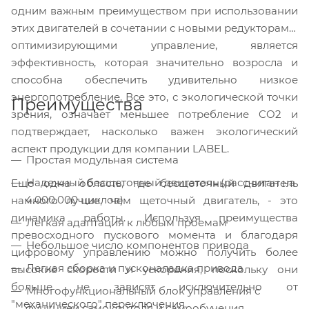
одним важным преимуществом при использовании
этих двигателей в сочетании с новыми редукторами,
оптимизирующими управление, является
эффективность, которая значи
тельно возросла и
способна обеспечить удивительно низкое
энергопотребление. Все это, с экологической точки
Преимущества
зрения, означает меньшее потребление CO2 и
подтверждает, насколько важен экологический
аспект продукции для компании LABEL.
Простая модульная система
Надежный бесщеточный двигатель (рассчитан на
Еще одна область, где бесщеточный двигатель
4.000.000 циклов)
намного лучше, чем щеточный двигатель, - это
динамика работы. Используя преимущества
Легкая адаптация к любым проемам
превосходного пускового момента и благодаря
Небольшое число компонентов привода
цифровому управлению можно получить более
Легкая сборка и пусконаладка привода
высокие скорости и ускорения, поскольку они
больше не зависят исключительно от
Многофункциональный блок управления с
"механического" переключения.
функцией самоконтоля и самообучения