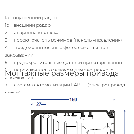
1а - внутренний радар
1b - внешний радар
2 - аварийна кнопка
3 - переключатель режимов (панель управления)
4 - предохранительные фотоэлементы при
закрывании
5 - предохранительные датчики при открывании
6 - переключатель с ключом для экстренного
Монтажные размеры привода
открывания
7 - система автоматизации LABEL (электропривод
двери)