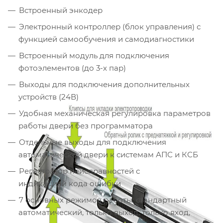
Встроенный энкодер
Электронный контроллер (блок управления) с
функцией самообучения и самодиагностики
Встроенный модуль для подключения
фотоэлементов (до 3-х пар)
Выходы для подключения дополнительных
устройств (24В)
Удобная механическая регулировка параметров
работы двери без программатора
Отдельные выходы для подключения
автоматической двери к системам АПС и КСБ
Регистратор неисправностей с
индикацией кода ошибки
7 основных режимов работы: стандартный
автоматический, только выход, только вход,