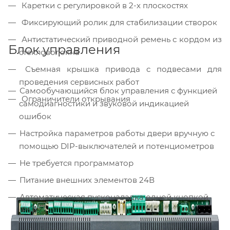
Каретки с регулировкой в 2-х плоскостях
Фиксирующий ролик для стабилизации створок
Антистатический приводной ремень с кордом из
Блок управления
стекловолокна
Съемная крышка привода с подвесами для
проведения сервисных работ
Самообучающийся блок управления с функцией
Ограничители открывания
самодиагностики и звуковой индикацией
ошибок
Настройка параметров работы двери вручную с
помощью DIP-выключателей и потенциометров
Не требуется программатор
Питание внешних элементов 24В
Автоматическая пусконаладка одной кнопкой
(PS1)