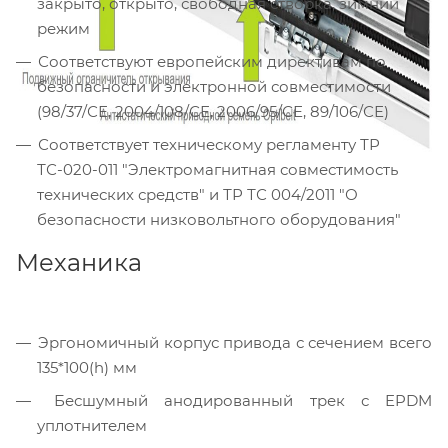
закрыто, открыто, свободная створка, зимний
режим
Соответствуют европейским директивам по
безопасности и электронной совместимости
(98/37/СЕ, 2004/108/СЕ, 2006/95/СЕ, 89/106/СЕ)
Соответствует техническому регламенту ТР
ТС-020-011 "Электромагнитная совместимость
технических средств" и ТР ТС 004/2011 "О
безопасности низковольтного оборудования"
Механика
Эргономичный корпус привода с сечением всего
135*100(h) мм
Бесшумный анодированный трек с EPDM
уплотнителем