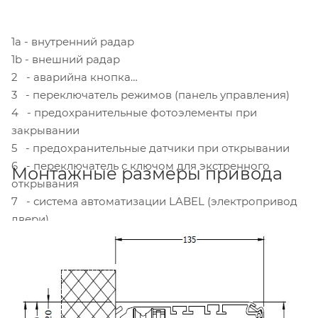
1а - внутренний радар
1b - внешний радар
2 - аварийна кнопка
3 - переключатель режимов (панель управления)
4 - предохранительные фотоэлементы при
закрывании
5 - предохранительные датчики при открывании
6 - переключатель с ключом для экстренного
Монтажные размеры привода
открывания
7 - система автоматизации LABEL (электропривод
двери)