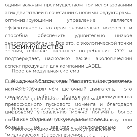
одним важным преимуществом при использовании
этих двигателей в сочетании с новыми редукторами,
оптимизирующими управление, является
эффективность, которая значи
тельно возросла и
способна обеспечить удивительно низкое
энергопотребление. Все это, с экологической точки
Преимущества
зрения, означает меньшее потребление CO2 и
подтверждает, насколько важен экологический
аспект продукции для компании LABEL.
Простая модульная система
Надежный бесщеточный двигатель (рассчитан на
Еще одна область, где бесщеточный двигатель
4.000.000 циклов)
намного лучше, чем щеточный двигатель, - это
динамика работы. Используя преимущества
Легкая адаптация к любым проемам
превосходного пускового момента и благодаря
Небольшое число компонентов привода
цифровому управлению можно получить более
Легкая сборка и пусконаладка привода
высокие скорости и ускорения, поскольку они
больше не зависят исключительно от
Многофункциональный блок управления с
"механического" переключения.
функцией самоконтоля и самообучения