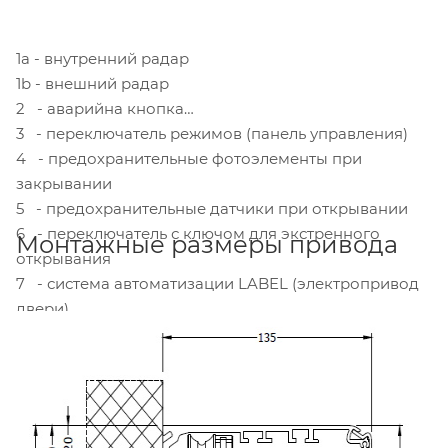
1а - внутренний радар
1b - внешний радар
2 - аварийна кнопка
3 - переключатель режимов (панель управления)
4 - предохранительные фотоэлементы при
закрывании
5 - предохранительные датчики при открывании
6 - переключатель с ключом для экстренного
Монтажные размеры привода
открывания
7 - система автоматизации LABEL (электропривод
двери)