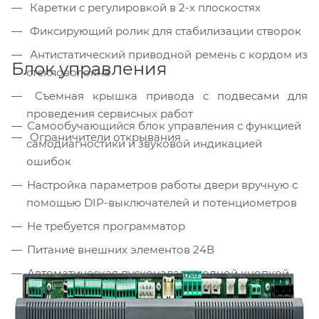
Каретки с регулировкой в 2-х плоскостях
Фиксирующий ролик для стабилизации створок
Антистатический приводной ремень с кордом из
Блок управления
стекловолокна
Съемная крышка привода с подвесами для
проведения сервисных работ
Самообучающийся блок управления с функцией
Ограничители открывания
самодиагностики и звуковой индикацией
ошибок
Настройка параметров работы двери вручную с
помощью DIP-выключателей и потенциометров
Не требуется программатор
Питание внешних элементов 24В
Автоматическая пусконаладка одной кнопкой
(PS1)