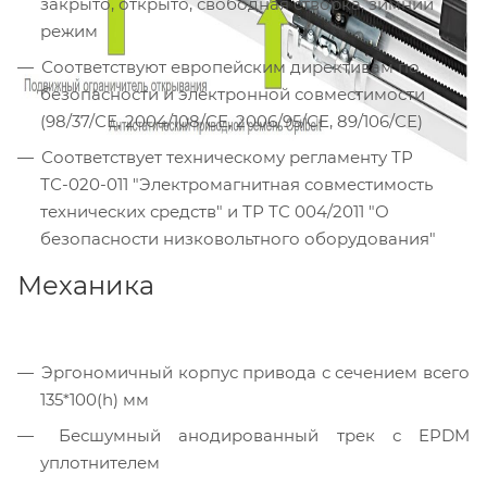
закрыто, открыто, свободная створка, зимний
режим
Соответствуют европейским директивам по
безопасности и электронной совместимости
(98/37/СЕ, 2004/108/СЕ, 2006/95/СЕ, 89/106/СЕ)
Соответствует техническому регламенту ТР
ТС-020-011 "Электромагнитная совместимость
технических средств" и ТР ТС 004/2011 "О
безопасности низковольтного оборудования"
Механика
Эргономичный корпус привода с сечением всего
135*100(h) мм
Бесшумный анодированный трек с EPDM
уплотнителем