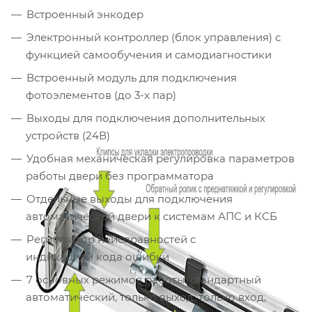
Встроенный энкодер
Электронный контроллер (блок управления) с
функцией самообучения и самодиагностики
Встроенный модуль для подключения
фотоэлементов (до 3-х пар)
Выходы для подключения дополнительных
устройств (24В)
Удобная механическая регулировка параметров
работы двери без программатора
Отдельные выходы для подключения
автоматической двери к системам АПС и КСБ
Регистратор неисправностей с
индикацией кода ошибки
7 основных режимов работы: стандартный
автоматический, только выход, только вход,