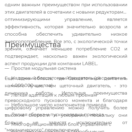
одним важным преимуществом при использовании
этих двигателей в сочетании с новыми редукторами,
оптимизирующими управление, является
эффективность, которая значи
тельно возросла и
способна обеспечить удивительно низкое
энергопотребление. Все это, с экологической точки
Преимущества
зрения, означает меньшее потребление CO2 и
подтверждает, насколько важен экологический
аспект продукции для компании LABEL.
Простая модульная система
Надежный бесщеточный двигатель (рассчитан на
Еще одна область, где бесщеточный двигатель
4.000.000 циклов)
намного лучше, чем щеточный двигатель, - это
динамика работы. Используя преимущества
Легкая адаптация к любым проемам
превосходного пускового момента и благодаря
Небольшое число компонентов привода
цифровому управлению можно получить более
Легкая сборка и пусконаладка привода
высокие скорости и ускорения, поскольку они
больше не зависят исключительно от
Многофункциональный блок управления с
"механического" переключения.
функцией самоконтоля и самообучения