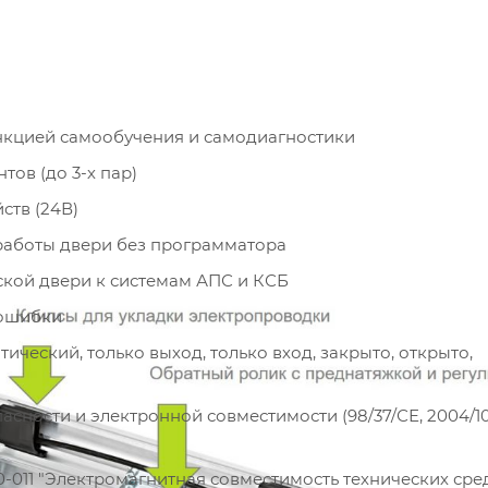
ункцией самообучения и самодиагностики
ов (до 3-х пар)
ств (24В)
работы двери без программатора
кой двери к системам АПС и КСБ
 ошибки
ческий, только выход, только вход, закрыто, открыто,
сности и электронной совместимости (98/37/СЕ, 2004/10
-011 "Электромагнитная совместимость технических сред