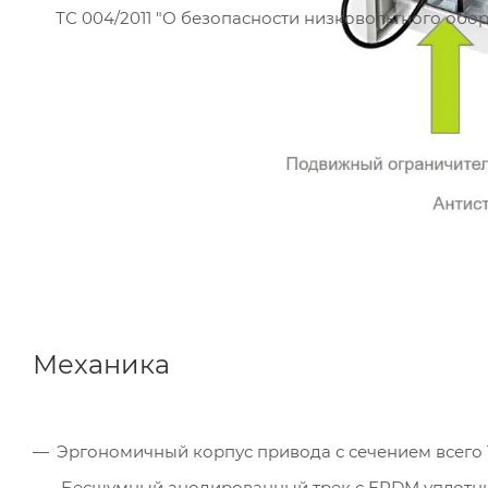
ТС 004/2011 "О безопасности низковольтного обо
Механика
Эргономичный корпус привода с сечением всего 1
Бесшумный анодированный трек с EPDM уплотн