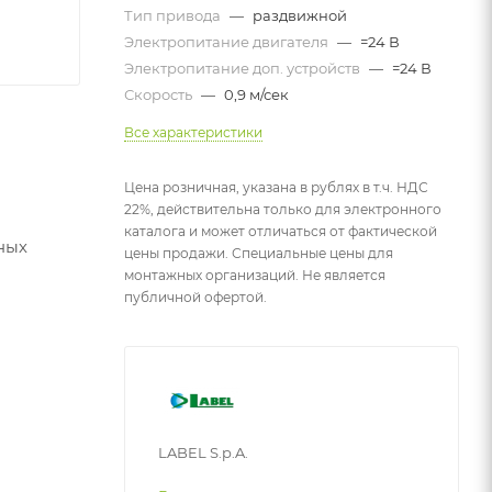
Тип привода
—
раздвижной
Электропитание двигателя
—
=24 В
Электропитание доп. устройств
—
=24 В
Скорость
—
0,9 м/сек
Все характеристики
Цена розничная, указана в рублях в т.ч. НДС
22%, действительна только для электронного
каталога и может отличаться от фактической
ных
цены продажи. Специальные цены для
монтажных организаций. Не является
публичной офертой.
LABEL S.p.A.