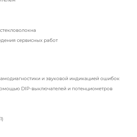
 стекловолокна
едения сервисных работ
самодиагностики и звуковой индикацией ошибок
 помощью DIP-выключателей и потенциометров
1)