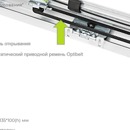
рудования"
35*100(h) мм
ителем