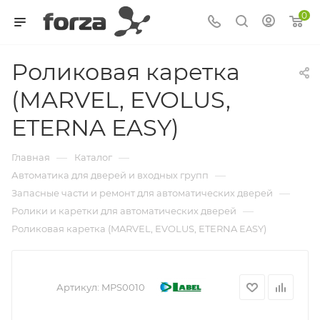
0
Роликовая каретка
(MARVEL, EVOLUS,
ETERNA EASY)
—
—
Главная
Каталог
—
Автоматика для дверей и входных групп
—
Запасные части и ремонт для автоматических дверей
—
Ролики и каретки для автоматических дверей
Роликовая каретка (MARVEL, EVOLUS, ETERNA EASY)
Артикул:
MPS0010