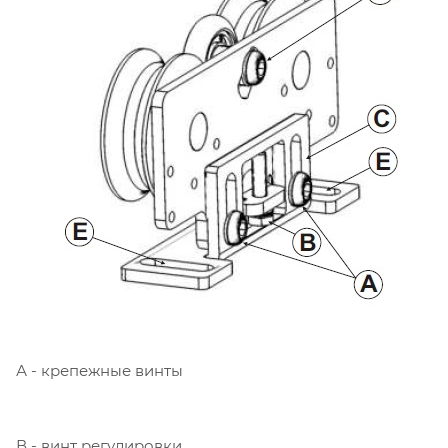
А - крепежные винты
В - винт регулировки