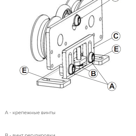
А - крепежные винты
В - винт регулировки