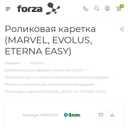
0
Роликовая каретка
(MARVEL, EVOLUS,
ETERNA EASY)
—
—
Главная
Каталог
—
Автоматика для дверей и входных групп
—
Запасные части и ремонт для автоматических дверей
—
Ролики и каретки для автоматических дверей
Роликовая каретка (MARVEL, EVOLUS, ETERNA EASY)
Артикул:
MPS0010