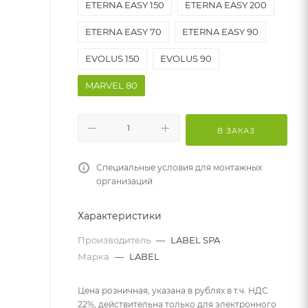
ETERNA EASY 150
ETERNA EASY 200
ETERNA EASY 70
ETERNA EASY 90
EVOLUS 150
EVOLUS 90
MARVEL 80
В ЗАКАЗ
Специальные условия для монтажных
организаций
Характеристики
Производитель
—
LABEL SPA
Марка
—
LABEL
Цена розничная, указана в рублях в т.ч. НДС
22%, действительна только для электронного