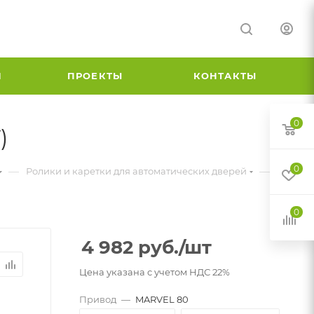
И
ПРОЕКТЫ
КОНТАКТЫ
0
)
0
—
—
Ролики и каретки для автоматических дверей
0
4 982
руб.
/шт
Цена указана с учетом НДС 22%
Привод
—
MARVEL 80