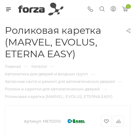
0
Роликовая каретка
(MARVEL, EVOLUS,
ETERNA EASY)
—
—
Главная
Каталог
—
Автоматика для дверей и входных групп
—
Запасные части и ремонт для автоматических дверей
—
Ролики и каретки для автоматических дверей
Роликовая каретка (MARVEL, EVOLUS, ETERNA EASY)
Артикул:
MET0010