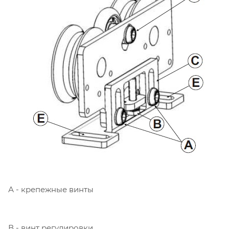
А - крепежные винты
В - винт регулировки