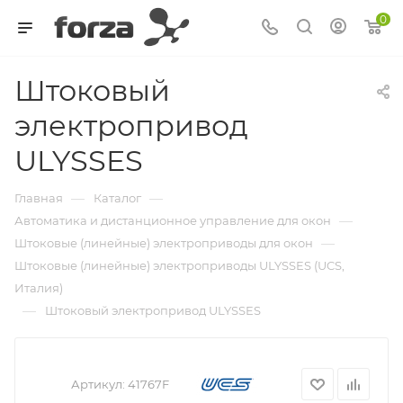
0
Штоковый
электропривод
ULYSSES
—
—
Главная
Каталог
—
Автоматика и дистанционное управление для окон
—
Штоковые (линейные) электроприводы для окон
Штоковые (линейные) электроприводы ULYSSES (UCS,
Италия)
—
Штоковый электропривод ULYSSES
Артикул:
41767F