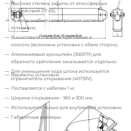
Высокая степень защиты от атмосферных
воздействий (IP 65);
Привод снабжен электронной системой
остановки;
В комплекте стальное крепление и
консоль (возможна установка с обеих сторон);
Алюминиевый кронштейн (35697P) для
обратного крепления заказывается отдельно;
Для уменьшения хода штока используется
Варианты установки:
ограничитель открывания (40735V);
Поставляется с кабелем 1 м;
Ширина открывания - 180 и 300 мм;
Используется только для внутренней установки;
Габаритные размеры: