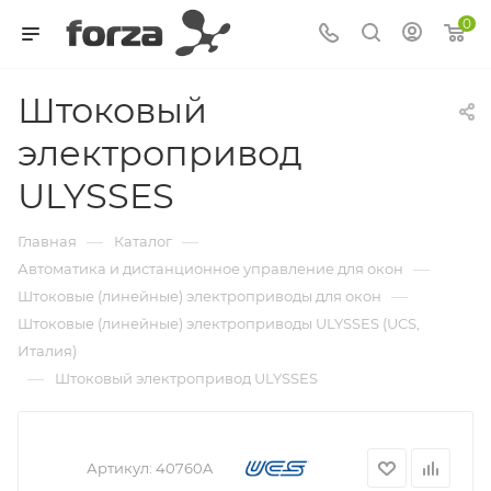
0
Штоковый
электропривод
ULYSSES
—
—
Главная
Каталог
—
Автоматика и дистанционное управление для окон
—
Штоковые (линейные) электроприводы для окон
Штоковые (линейные) электроприводы ULYSSES (UCS,
Италия)
—
Штоковый электропривод ULYSSES
Артикул:
40760A