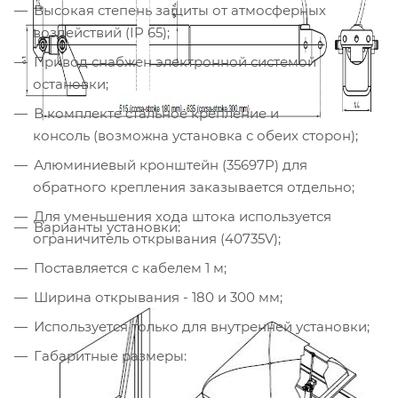
Высокая степень защиты от атмосферных
воздействий (IP 65);
Привод снабжен электронной системой
остановки;
В комплекте стальное крепление и
консоль (возможна установка с обеих сторон);
Алюминиевый кронштейн (35697P) для
обратного крепления заказывается отдельно;
Для уменьшения хода штока используется
Варианты установки:
ограничитель открывания (40735V);
Поставляется с кабелем 1 м;
Ширина открывания - 180 и 300 мм;
Используется только для внутренней установки;
Габаритные размеры: