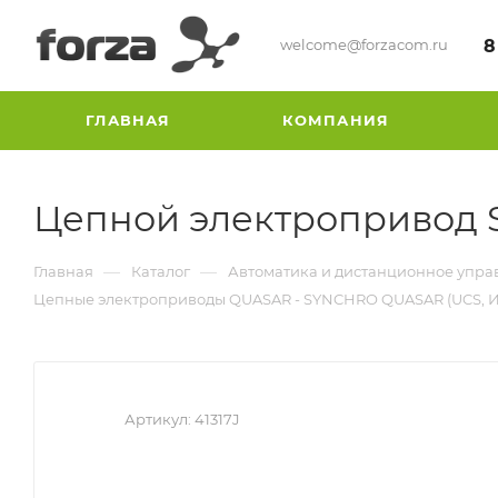
welcome@forzacom.ru
8
ГЛАВНАЯ
КОМПАНИЯ
Цепной электропривод
—
—
Главная
Каталог
Автоматика и дистанционное упра
Цепные электроприводы QUASAR - SYNCHRO QUASAR (UCS, И
Артикул:
41317J