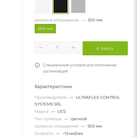
Ширина открывания
—
500 мм
500 мм
В ЗАКАЗ
Специальные условия для монтажных
организаций
Характеристики
Производитель
—
ULTRAFLEX CONTROL
SYSTEMS SRL
Марка
—
UCS
Тип привода
—
Цепной
Ширина открывания
—
500 мм
Скорость
—
~15 мм/сек