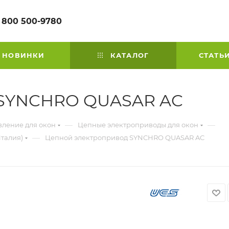
 800 500-9780
НОВИНКИ
КАТАЛОГ
СТАТЬ
 SYNCHRO QUASAR AC
—
—
вление для окон
Цепные электроприводы для окон
—
талия)
Цепной электропривод SYNCHRO QUASAR AC