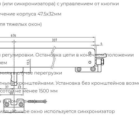
 (или синхронизатора) с управлением от кнопки
чение корпуса 47.5х32мм
ля тяжелых окон)
ой регулировки. Остановка цепи в конечном положении
лем
иях в случае перегрузки
ротными кронштейнами. Установка без кронштейнов воз
сотой не менее 1500 мм
 (в комплекте)
тиляционное окно используется синхронизатор
ьшим усилием при открывании/закрывании с различным