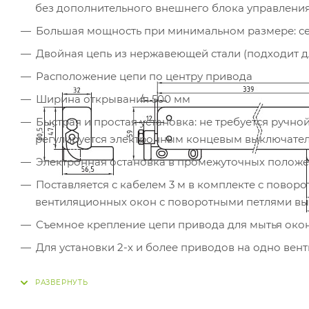
без дополнительного внешнего блока управления
Большая мощность при минимальном размере: се
Двойная цепь из нержавеющей стали (подходит д
Расположение цепи по центру привода
Ширина открывания 500 мм
Быстрая и простая установка: не требуется ручн
регулируется электронным концевым выключате
Электронная остановка в промежуточных положен
Поставляется с кабелем 3 м в комплекте с пово
вентиляционных окон с поворотными петлями вы
Съемное крепление цепи привода для мытья окон
Для установки 2-х и более приводов на одно вен
Возможна поставка "под заказ" приводов с бол
скоростями