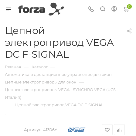
0
Цепной
электропривод VEGA
DC F-SIGNAL
—
—
Главная
Каталог
—
Автоматика и дистанционное управление для окон
—
Цепные электроприводы для окон
Цепные электроприводы VEGA - SYNCHRO VEGA (UCS,
Италия)
—
Цепной электропривод VEGA DC F-SIGNAL
Артикул:
41306Y