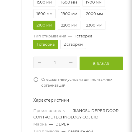
1500 мм
1600 мм
1700 мм
1800 мм
1900 мм
2000 мм
2100 мм
2200 мм
2300 мм
Тип открывания
—
1 створка
1 створка
2 створки
В ЗАКАЗ
Специальные условия для монтажных
организаций
Характеристики
Производитель
—
JIANGSU DEPER DOOR
CONTROL TECHNOLOGY CO., LTD
Марка
—
DEPER
Тип привода
—
раздвижной