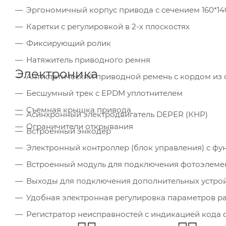
Эргономичный корпус привода с сечением 160*14
Каретки с регулировкой в 2-х плоскостях
Фиксирующий ролик
Натяжитель приводного ремня
Электроника
Антистатический приводной ремень с кордом из 
Бесшумный трек с EPDM уплотнителем
Съемная крышка привода
Асинхронный электродвигатель DEPER (КНР)
Ограничители открывания
Встроенный энкодер
Электронный контроллер (блок управления) с ф
Встроенный модуль для подключения фотоэлеме
Выходы для подключения дополнительных устрой
Удобная электронная регулировка параметров р
Регистратор неисправностей с индикацией кода