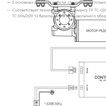
5 основных режимов работы: стандартный, только
Соответствует техническому регламенту ТР ТС-020
ТС 004/2011 "О безопасности низковольтного обо