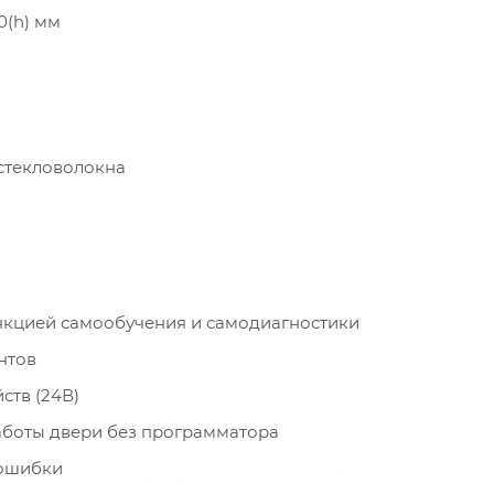
0(h) мм
стекловолокна
ункцией самообучения и самодиагностики
нтов
ств (24В)
аботы двери без программатора
 ошибки