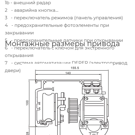
1b - внешний радар
2 - аварийна кнопка
3 - переключатель режимов (панель управления)
4 - предохранительные фотоэлементы при
закрывании
5 - предохранительные датчики при открывании
Монтажные размеры привода
6 - переключатель с ключом для экстренного
открывания
7 - система автоматизации DEPER (электропривод
двери)