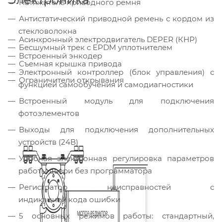
Натяжитель приводного ремня
Антистатический приводной ремень с кордом из
стекловолокна
Асинхронный электродвигатель DEPER (КНР)
Бесшумный трек с EPDM уплотнителем
Встроенный энкодер
Съемная крышка привода
Электронный контроллер (блок управления) с
Ограничители открывания
функцией самообучения и самодиагностики
Встроенный модуль для подключения
фотоэлементов
Выходы для подключения дополнительных
устройств (24В)
Удобная электронная регулировка параметров
работы двери без программатора
Регистратор неисправностей с
индикацией кода ошибки
5 основных режимов работы: стандартный,