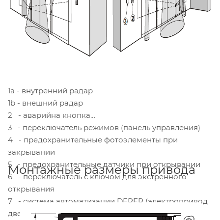
1а - внутренний радар
1b - внешний радар
2 - аварийна кнопка
3 - переключатель режимов (панель управления)
4 - предохранительные фотоэлементы при
закрывании
5 - предохранительные датчики при открывании
Монтажные размеры привода
6 - переключатель с ключом для экстренного
открывания
7 - система автоматизации DEPER (электропривод
двери)