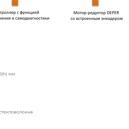
0(h) мм
стекловолокна