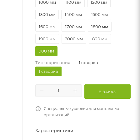
1000 мм
1100 мм
1200 мм
1300 мм
1400 мм
1500 мм
1600 мм
1700 мм
1800 мм
1900 мм
2000 мм
800 мм
900 мм
Тип открывания
—
1 створка
1 створка
В ЗАКАЗ
Специальные условия для монтажных
организаций
Характеристики