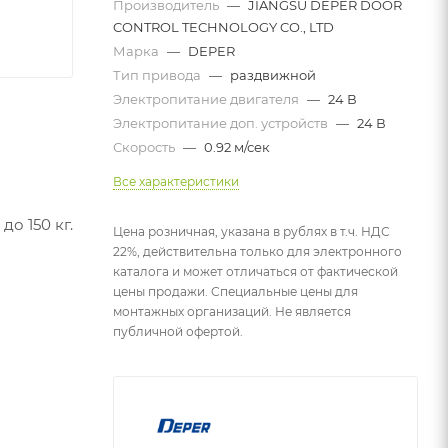
Производитель
—
JIANGSU DEPER DOOR
CONTROL TECHNOLOGY CO., LTD
Марка
—
DEPER
Тип привода
—
раздвижной
Электропитание двигателя
—
24 В
Электропитание доп. устройств
—
24 В
Скорость
—
0.92 м/сек
Все характеристики
о 150 кг.
Цена розничная, указана в рублях в т.ч. НДС
22%, действительна только для электронного
каталога и может отличаться от фактической
цены продажи. Специальные цены для
монтажных организаций. Не является
публичной офертой.