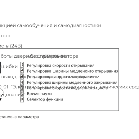
ункцией самообучения и самодиагностики
нтов
ств (24В)
аботы двери без программатора
 ошибки
 выход, закрыто, открыто, зимний режим
-011 "Электромагнитная совместимость технических сред
рудования"