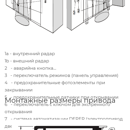
1а - внутренний радар
1b - внешний радар
2 - аварийна кнопка
3 - переключатель режимов (панель управления)
4 - предохранительные фотоэлементы при
закрывании
5 - предохранительные датчики при открывании
Монтажные размеры привода
6 - переключатель с ключом для экстренного
открывания
7 - система автоматизации DEPER (электропривод
двери)