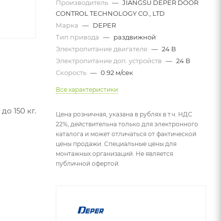
Производитель
—
JIANGSU DEPER DOOR
CONTROL TECHNOLOGY CO., LTD
Марка
—
DEPER
Тип привода
—
раздвижной
Электропитание двигателя
—
24 В
Электропитание доп. устройств
—
24 В
Скорость
—
0.92 м/сек
Все характеристики
о 150 кг.
Цена розничная, указана в рублях в т.ч. НДС
22%, действительна только для электронного
каталога и может отличаться от фактической
цены продажи. Специальные цены для
монтажных организаций. Не является
публичной офертой.