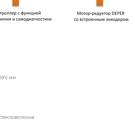
0(h) мм
стекловолокна