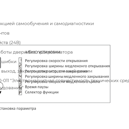
ункцией самообучения и самодиагностики
нтов
ств (24В)
аботы двери без программатора
 ошибки
 выход, закрыто, открыто, зимний режим
-011 "Электромагнитная совместимость технических сред
рудования"