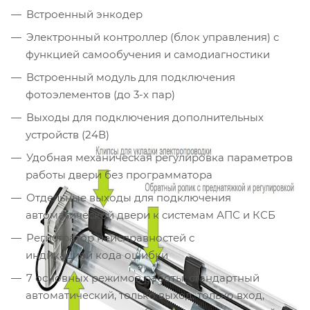
Встроенный энкодер
Электронный контроллер (блок управления) с
функцией самообучения и самодиагностики
Встроенный модуль для подключения
фотоэлементов (до 3-х пар)
Выходы для подключения дополнительных
устройств (24В)
Удобная механическая регулировка параметров
работы двери без программатора
Отдельные выходы для подключения
автоматической двери к системам АПС и КСБ
Регистратор неисправностей с
индикацией кода ошибки
7 основных режимов работы: стандартный
автоматический, только выход, только вход,