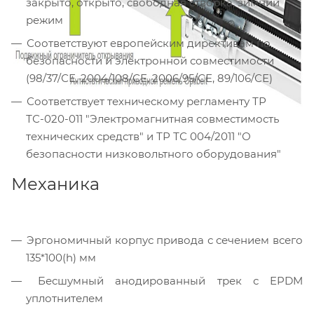
закрыто, открыто, свободная створка, зимний
режим
Соответствуют европейским директивам по
безопасности и электронной совместимости
(98/37/СЕ, 2004/108/СЕ, 2006/95/СЕ, 89/106/СЕ)
Соответствует техническому регламенту ТР
ТС-020-011 "Электромагнитная совместимость
технических средств" и ТР ТС 004/2011 "О
безопасности низковольтного оборудования"
Механика
Эргономичный корпус привода с сечением всего
135*100(h) мм
Бесшумный анодированный трек с EPDM
уплотнителем