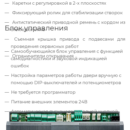
Каретки с регулировкой в 2-х плоскостях
Фиксирующий ролик для стабилизации створок
Антистатический приводной ремень с кордом из
Блок управления
стекловолокна
Съемная крышка привода с подвесами для
проведения сервисных работ
Самообучающийся блок управления с функцией
Ограничители открывания
самодиагностики и звуковой индикацией
ошибок
Настройка параметров работы двери вручную с
помощью DIP-выключателей и потенциометров
Не требуется программатор
Питание внешних элементов 24В
Автоматическая пусконаладка одной кнопкой
(PS1)