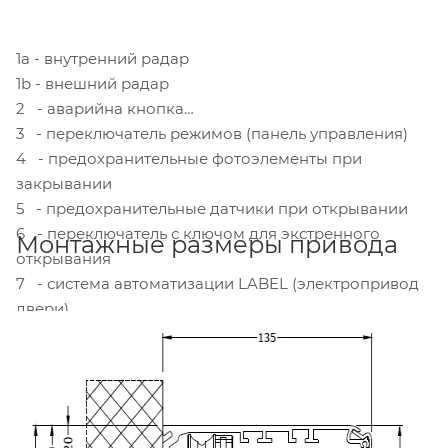
1а - внутренний радар
1b - внешний радар
2 - аварийна кнопка
3 - переключатель режимов (панель управления)
4 - предохранительные фотоэлементы при
закрывании
5 - предохранительные датчики при открывании
6 - переключатель с ключом для экстренного
Монтажные размеры привода
открывания
7 - система автоматизации LABEL (электропривод
двери)