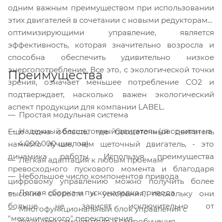
одним важным преимуществом при использовании
этих двигателей в сочетании с новыми редукторами,
оптимизирующими управление, является
эффективность, которая значи
тельно возросла и
способна обеспечить удивительно низкое
энергопотребление. Все это, с экологической точки
Преимущества
зрения, означает меньшее потребление CO2 и
подтверждает, насколько важен экологический
аспект продукции для компании LABEL.
Простая модульная система
Надежный бесщеточный двигатель (рассчитан на
Еще одна область, где бесщеточный двигатель
4.000.000 циклов)
намного лучше, чем щеточный двигатель, - это
динамика работы. Используя преимущества
Легкая адаптация к любым проемам
превосходного пускового момента и благодаря
Небольшое число компонентов привода
цифровому управлению можно получить более
Легкая сборка и пусконаладка привода
высокие скорости и ускорения, поскольку они
больше не зависят исключительно от
Многофункциональный блок управления с
"механического" переключения.
функцией самоконтоля и самообучения