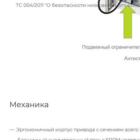
ТС 004/2011 "О безопасности низковольтного обо
Механика
Эргономичный корпус привода с сечением всего 1
Бесшумный анодированный трек с EPDM уплотн