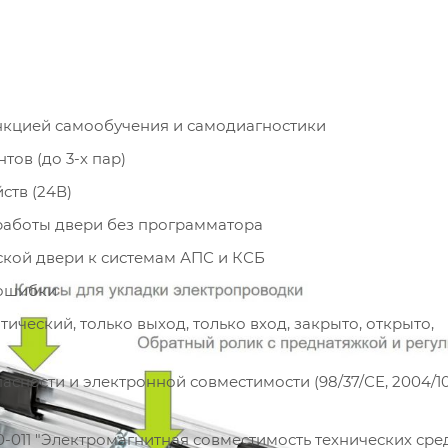
ункцией самообучения и самодиагностики
ов (до 3-х пар)
ств (24В)
работы двери без программатора
кой двери к системам АПС и КСБ
 ошибки
ческий, только выход, только вход, закрыто, открыто,
сности и электронной совместимости (98/37/СЕ, 2004/10
-011 "Электромагнитная совместимость технических сред