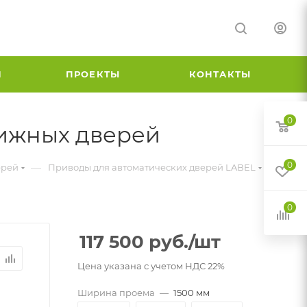
И
ПРОЕКТЫ
КОНТАКТЫ
0
вижных дверей
0
—
—
ерей
Приводы для автоматических дверей LABEL
0
117 500
руб.
/шт
Цена указана с учетом НДС 22%
Ширина проема
—
1500 мм