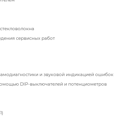
 стекловолокна
едения сервисных работ
самодиагностики и звуковой индикацией ошибок
 помощью DIP-выключателей и потенциометров
1)