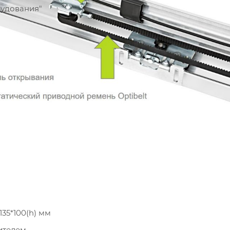
рудования"
35*100(h) мм
ителем