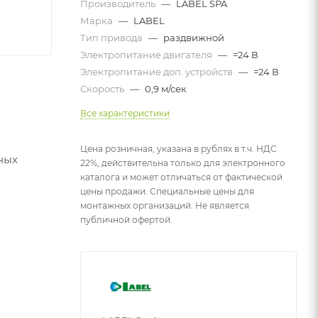
Производитель
—
LABEL SPA
Марка
—
LABEL
Тип привода
—
раздвижной
Электропитание двигателя
—
=24 В
Электропитание доп. устройств
—
=24 В
Скорость
—
0,9 м/сек
Все характеристики
Цена розничная, указана в рублях в т.ч. НДС
ных
22%, действительна только для электронного
каталога и может отличаться от фактической
цены продажи. Специальные цены для
монтажных организаций. Не является
публичной офертой.