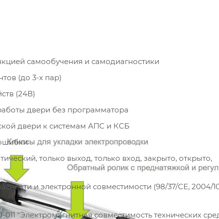
ункцией самообучения и самодиагностики
ов (до 3-х пар)
ств (24В)
работы двери без программатора
кой двери к системам АПС и КСБ
 ошибки
ческий, только выход, только вход, закрыто, открыто,
сности и электронной совместимости (98/37/СЕ, 2004/10
-011 "Электромагнитная совместимость технических сред