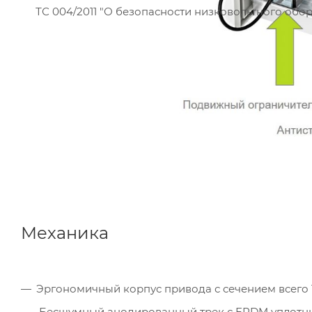
ТС 004/2011 "О безопасности низковольтного обо
Механика
Эргономичный корпус привода с сечением всего 1
Бесшумный анодированный трек с EPDM уплотн