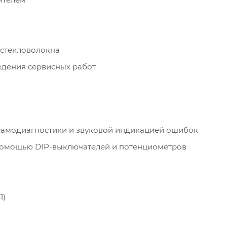
 стекловолокна
едения сервисных работ
самодиагностики и звуковой индикацией ошибок
 помощью DIP-выключателей и потенциометров
1)