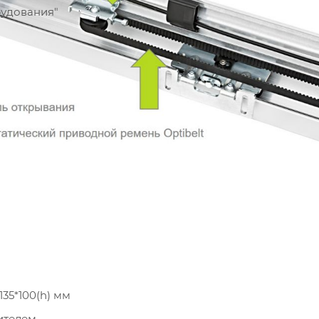
рудования"
35*100(h) мм
ителем