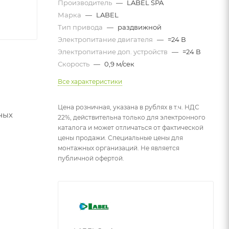
Производитель
—
LABEL SPA
Марка
—
LABEL
Тип привода
—
раздвижной
Электропитание двигателя
—
=24 В
Электропитание доп. устройств
—
=24 В
Скорость
—
0,9 м/сек
Все характеристики
Цена розничная, указана в рублях в т.ч. НДС
ных
22%, действительна только для электронного
каталога и может отличаться от фактической
цены продажи. Специальные цены для
монтажных организаций. Не является
публичной офертой.