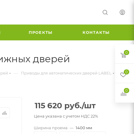
И
ПРОЕКТЫ
КОНТАКТЫ
0
вижных дверей
0
—
—
ерей
Приводы для автоматических дверей LABEL
0
115 620
руб.
/шт
Цена указана с учетом НДС 22%
Ширина проема
—
1400 мм