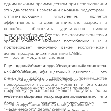
одним важным преимуществом при использовании
этих двигателей в сочетании с новыми редукторами,
оптимизирующими управление, является
эффективность, которая значи
тельно возросла и
способна обеспечить удивительно низкое
энергопотребление. Все это, с экологической точки
Преимущества
зрения, означает меньшее потребление CO2 и
подтверждает, насколько важен экологический
аспект продукции для компании LABEL.
Простая модульная система
Надежный бесщеточный двигатель (рассчитан на
Еще одна область, где бесщеточный двигатель
4.000.000 циклов)
намного лучше, чем щеточный двигатель, - это
динамика работы. Используя преимущества
Легкая адаптация к любым проемам
превосходного пускового момента и благодаря
Небольшое число компонентов привода
цифровому управлению можно получить более
Легкая сборка и пусконаладка привода
высокие скорости и ускорения, поскольку они
больше не зависят исключительно от
Многофункциональный блок управления с
"механического" переключения.
функцией самоконтоля и самообучения