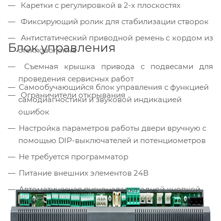
Каретки с регулировкой в 2-х плоскостях
Фиксирующий ролик для стабилизации створок
Антистатический приводной ремень с кордом из
Блок управления
стекловолокна
Съемная крышка привода с подвесами для
проведения сервисных работ
Самообучающийся блок управления с функцией
Ограничители открывания
самодиагностики и звуковой индикацией
ошибок
Настройка параметров работы двери вручную с
помощью DIP-выключателей и потенциометров
Не требуется программатор
Питание внешних элементов 24В
Автоматическая пусконаладка одной кнопкой
(PS1)