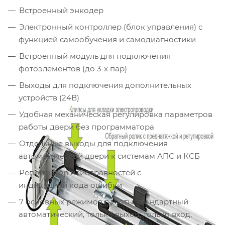
Встроенный энкодер
Электронный контроллер (блок управления) с
функцией самообучения и самодиагностики
Встроенный модуль для подключения
фотоэлементов (до 3-х пар)
Выходы для подключения дополнительных
устройств (24В)
Удобная механическая регулировка параметров
работы двери без программатора
Отдельные выходы для подключения
автоматической двери к системам АПС и КСБ
Регистратор неисправностей с
индикацией кода ошибки
7 основных режимов работы: стандартный
автоматический, только выход, только вход,