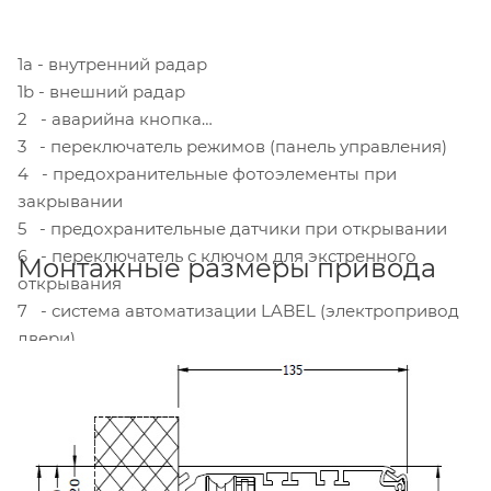
1а - внутренний радар
1b - внешний радар
2 - аварийна кнопка
3 - переключатель режимов (панель управления)
4 - предохранительные фотоэлементы при
закрывании
5 - предохранительные датчики при открывании
6 - переключатель с ключом для экстренного
Монтажные размеры привода
открывания
7 - система автоматизации LABEL (электропривод
двери)