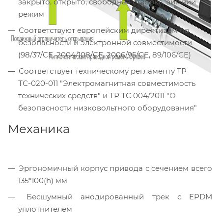
закрыто, открыто, свободная створка, зимний
режим
Соответствуют европейским директивам по
безопасности и электронной совместимости
(98/37/СЕ, 2004/108/СЕ, 2006/95/СЕ, 89/106/СЕ)
Соответствует техническому регламенту ТР
ТС-020-011 "Электромагнитная совместимость
технических средств" и ТР ТС 004/2011 "О
безопасности низковольтного оборудования"
Механика
Эргономичный корпус привода с сечением всего
135*100(h) мм
Бесшумный анодированный трек с EPDM
уплотнителем