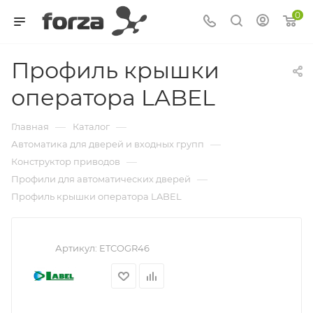
0
Профиль крышки
оператора LABEL
—
—
Главная
Каталог
—
Автоматика для дверей и входных групп
—
Конструктор приводов
—
Профили для автоматических дверей
Профиль крышки оператора LABEL
Артикул:
ETCOGR46