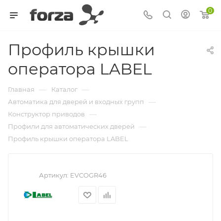
0
Профиль крышки
оператора LABEL
—
—
Главная
Каталог
—
Автоматика для дверей и входных групп
—
Конструктор приводов
—
Профили для автоматических дверей
Профиль крышки оператора LABEL
Артикул:
EVCOGR46