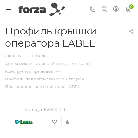
0
Профиль крышки
оператора LABEL
—
—
Главная
Каталог
—
Автоматика для дверей и входных групп
—
Конструктор приводов
—
Профили для автоматических дверей
Профиль крышки оператора LABEL
Артикул:
EVCOGR46