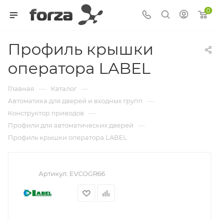
0
Профиль крышки
оператора LABEL
—
—
Главная
Каталог
—
Автоматика для дверей и входных групп
—
Конструктор приводов
—
Профили для автоматических дверей
Профиль крышки оператора LABEL
Артикул:
EVCOGR66