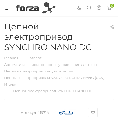
0
Цепной
электропривод
SYNCHRO NANO DC
—
—
Главная
Каталог
—
Автоматика и дистанционное управление для окон
—
Цепные электроприводы для окон
Цепные электроприводы NANO - SYNCHRO NANO (UCS,
Италия)
—
Цепной электропривод SYNCHRO NANO DC
Артикул:
41971A