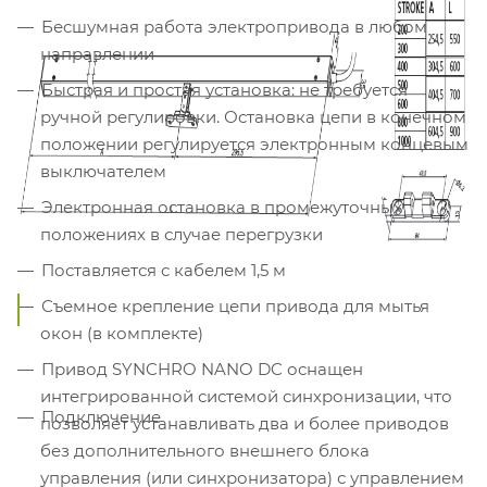
Бесшумная работа электропривода в любом
направлении
Быстрая и простая установка: не требуется
ручной регулировки. Остановка цепи в конечном
положении регулируется электронным концевым
выключателем
Электронная остановка в промежуточных
положениях в случае перегрузки
Поставляется с кабелем 1,5 м
Съемное крепление цепи привода для мытья
окон (в комплекте)
Привод SYNCHRO NANO DC оснащен
интегрированной системой синхронизации, что
Подключение
позволяет устанавливать два и более приводов
без дополнительного внешнего блока
управления (или синхронизатора) с управлением