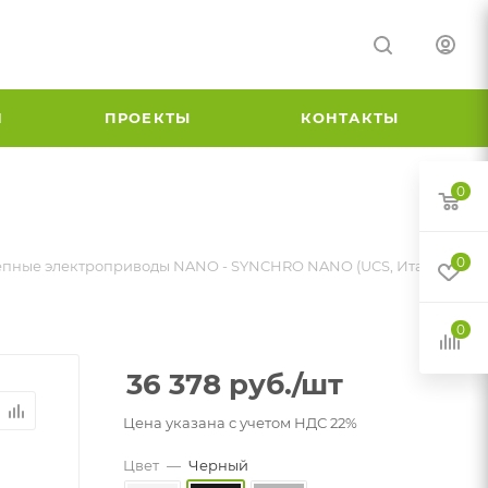
И
ПРОЕКТЫ
КОНТАКТЫ
0
0
пные электроприводы NANO - SYNCHRO NANO (UCS, Италия)
0
36 378
руб.
/шт
Цена указана с учетом НДС 22%
Цвет
—
Черный