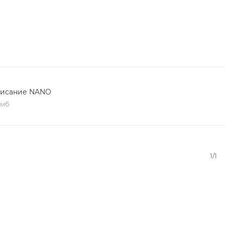
исание NANO
 мб
1/1