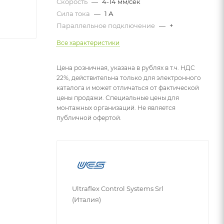
Скорость
—
4-14 мм/сек
Сила тока
—
1 А
Параллельное подключение
—
+
Все характеристики
Цена розничная, указана в рублях в т.ч. НДС
22%, действительна только для электронного
каталога и может отличаться от фактической
цены продажи. Специальные цены для
монтажных организаций. Не является
публичной офертой.
Ultraflex Control Systems Srl
(Италия)