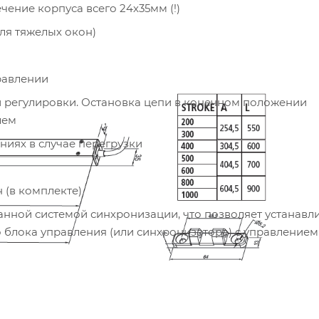
ение корпуса всего 24х35мм (!)
ля тяжелых окон)
равлении
ой регулировки. Остановка цепи в конечном положении
лем
иях в случае перегрузки
 (в комплекте)
ой системой синхронизации, что позволяет устанавли
 блока управления (или синхронизатора) с управлением