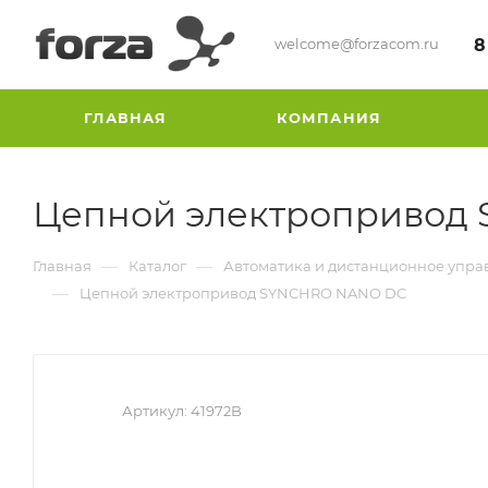
welcome@forzacom.ru
8
ГЛАВНАЯ
КОМПАНИЯ
Цепной электропривод
—
—
Главная
Каталог
Автоматика и дистанционное упра
—
Цепной электропривод SYNCHRO NANO DC
Артикул:
41972B