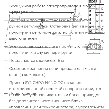
Бесшумная работа электропривода в любом
направлении
Быстрая и простая установка: не требуется
ручной регулировки. Остановка цепи в конечном
положении регулируется электронным концевым
выключателем
Электронная остановка в промежуточных
положениях в случае перегрузки
Поставляется с кабелем 1,5 м
Съемное крепление цепи привода для мытья
окон (в комплекте)
Привод SYNCHRO NANO DC оснащен
интегрированной системой синхронизации, что
Подключение
позволяет устанавливать два и более приводов
без дополнительного внешнего блока
управления (или синхронизатора) с управлением