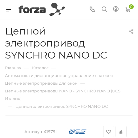
0
Цепной
электропривод
SYNCHRO NANO DC
—
—
Главная
Каталог
—
Автоматика и дистанционное управление для окон
—
Цепные электроприводы для окон
Цепные электроприводы NANO - SYNCHRO NANO (UCS,
Италия)
—
Цепной электропривод SYNCHRO NANO DC
Артикул:
41979I