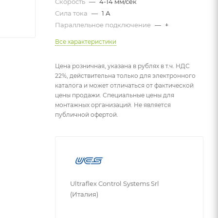
Скорость
—
4-14 мм/сек
Сила тока
—
1 А
Параллельное подключение
—
+
Все характеристики
Цена розничная, указана в рублях в т.ч. НДС
22%, действительна только для электронного
каталога и может отличаться от фактической
цены продажи. Специальные цены для
монтажных организаций. Не является
публичной офертой.
Ultraflex Control Systems Srl
(Италия)