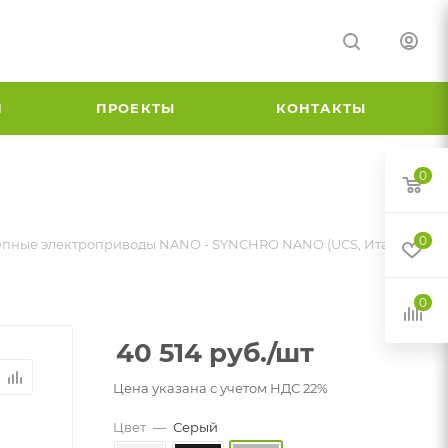
И
ПРОЕКТЫ
КОНТАКТЫ
0
0
пные электроприводы NANO - SYNCHRO NANO (UCS, Италия)
0
40 514
руб.
/шт
Цена указана с учетом НДС 22%
Цвет
—
Серый