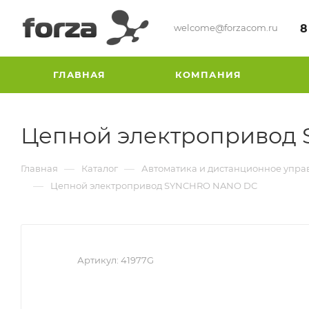
welcome@forzacom.ru
8
ГЛАВНАЯ
КОМПАНИЯ
Цепной электропривод
—
—
Главная
Каталог
Автоматика и дистанционное упра
—
Цепной электропривод SYNCHRO NANO DC
Артикул:
41977G