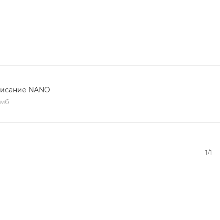
исание NANO
 мб
1/1