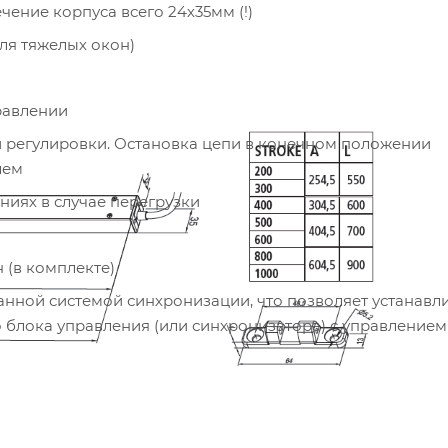
ение корпуса всего 24х35мм (!)
ля тяжелых окон)
равлении
ой регулировки. Остановка цепи в конечном положении
лем
иях в случае перегрузки
 (в комплекте)
ой системой синхронизации, что позволяет устанавли
 блока управления (или синхронизатора) с управлением