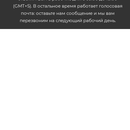
(GMT+5). В остальное время работает голосовая
почта: оставьте нам сообщение и мы вам
перезвоним на следующий рабочий день.
ПОЛИТИКА ИСПОЛЬЗОВАНИЯ ФАЙЛОВ COOKIES
ПУБЛИЧНАЯ ОФЕРТА
2026 © ООО "Форза". Электронный каталог товаров. Не
является публичной офертой.
Разработка сайта