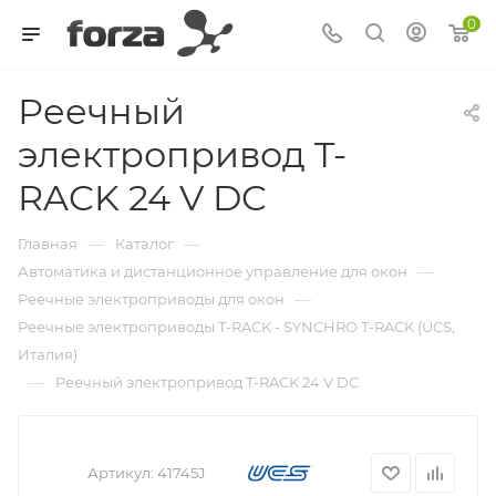
0
Реечный
электропривод T-
RACK 24 V DC
—
—
Главная
Каталог
—
Автоматика и дистанционное управление для окон
—
Реечные электроприводы для окон
Реечные электроприводы T-RACK - SYNCHRO T-RACK (UCS,
Италия)
—
Реечный электропривод T-RACK 24 V DC
Артикул:
41745J