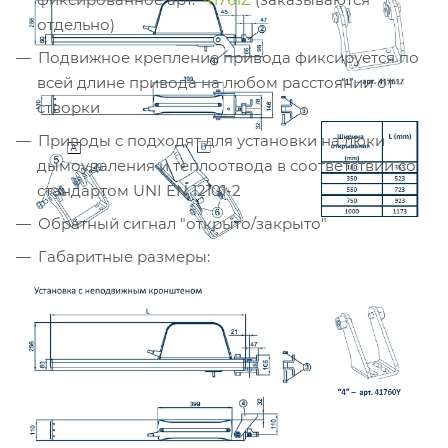
отдельно)
Подвижное крепление привода фиксируется по
всей длине привода на любом расстоянии от
створки
Приводы с подходят для установки на люки
дымоудаления и теплоотвода в соответствии со
стандартом UNI EN 12101-2
Обратный сигнал "открыто/закрыто"
Габаритные размеры: