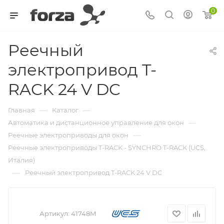
0
Реечный
электропривод T-
RACK 24 V DC
—
—
Главная
Каталог
—
Автоматика и дистанционное управление для окон
—
Реечные электроприводы для окон
Реечные электроприводы T-RACK - SYNCHRO T-RACK (UCS,
Италия)
—
Реечный электропривод T-RACK 24 V DC
Артикул:
41748M