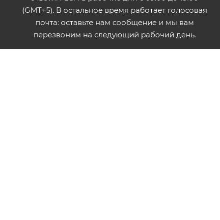
(GMT+5). В остальное время работает голосовая
почта: оставьте нам сообщение и мы вам
перезвоним на следующий рабочий день.
ПОЛИТИКА ИСПОЛЬЗОВАНИЯ ФАЙЛОВ COOKIES
ПУБЛИЧНАЯ ОФЕРТА
2026 © ООО "Форза". Электронный каталог товаров. Не
является публичной офертой.
Разработка сайта