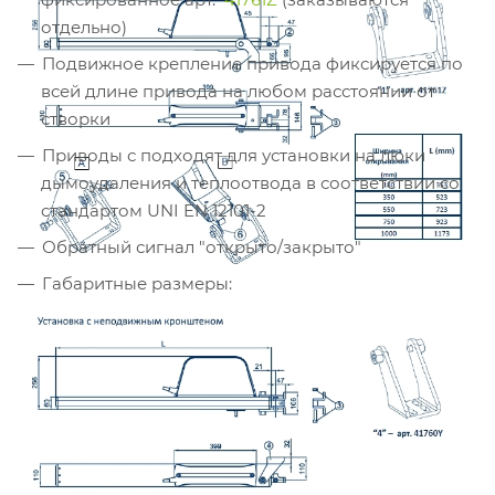
отдельно)
Подвижное крепление привода фиксируется по
всей длине привода на любом расстоянии от
створки
Приводы с подходят для установки на люки
дымоудаления и теплоотвода в соответствии со
стандартом UNI EN 12101-2
Обратный сигнал "открыто/закрыто"
Габаритные размеры: