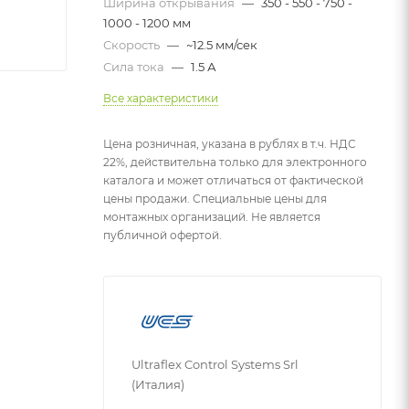
Ширина открывания
—
350 - 550 - 750 -
1000 - 1200 мм
Скорость
—
~12.5 мм/сек
Сила тока
—
1.5 А
Все характеристики
Цена розничная, указана в рублях в т.ч. НДС
22%, действительна только для электронного
каталога и может отличаться от фактической
цены продажи. Специальные цены для
монтажных организаций. Не является
публичной офертой.
Ultraflex Control Systems Srl
(Италия)