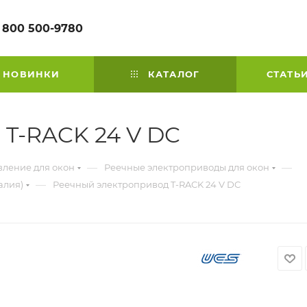
 800 500-9780
НОВИНКИ
КАТАЛОГ
СТАТЬ
T-RACK 24 V DC
—
—
вление для окон
Реечные электроприводы для окон
—
алия)
Реечный электропривод T-RACK 24 V DC