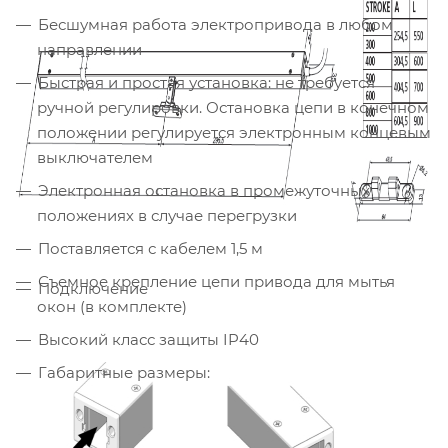
Бесшумная работа электропривода в любом
направлении
Быстрая и простая установка: не требуется
ручной регулировки. Остановка цепи в конечном
положении регулируется электронным концевым
выключателем
Электронная остановка в промежуточных
положениях в случае перегрузки
Поставляется с кабелем 1,5 м
Съемное крепление цепи привода для мытья
Подключение
окон (в комплекте)
Высокий класс защиты IP40
Габаритные размеры: