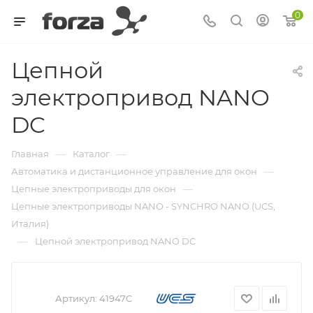
0
Цепной
электропривод NANO
DC
—
—
Главная
Каталог
—
Автоматика и дистанционное управление для окон
—
Цепные электроприводы для окон
Цепные электроприводы NANO - SYNCHRO NANO (UCS,
Италия)
—
Цепной электропривод NANO DC
Артикул:
41947C