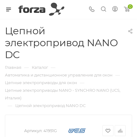
0
Цепной
электропривод NANO
DC
—
—
Главная
Каталог
—
Автоматика и дистанционное управление для окон
—
Цепные электроприводы для окон
Цепные электроприводы NANO - SYNCHRO NANO (UCS,
Италия)
—
Цепной электропривод NANO DC
Артикул:
41951G