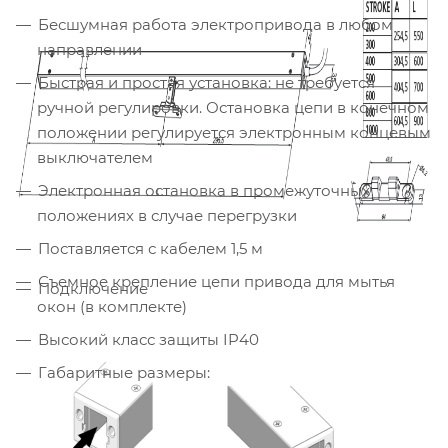
Бесшумная работа электропривода в любом
направлении
Быстрая и простая установка: не требуется
ручной регулировки. Остановка цепи в конечном
положении регулируется электронным концевым
выключателем
Электронная остановка в промежуточных
положениях в случае перегрузки
Поставляется с кабелем 1,5 м
Съемное крепление цепи привода для мытья
Подключение
окон (в комплекте)
Высокий класс защиты IP40
Габаритные размеры: