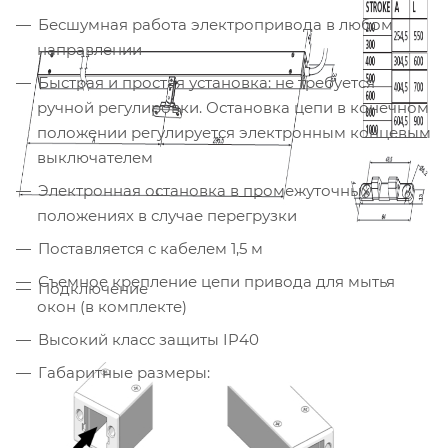
Бесшумная работа электропривода в любом
направлении
Быстрая и простая установка: не требуется
ручной регулировки. Остановка цепи в конечном
положении регулируется электронным концевым
выключателем
Электронная остановка в промежуточных
положениях в случае перегрузки
Поставляется с кабелем 1,5 м
Съемное крепление цепи привода для мытья
Подключение
окон (в комплекте)
Высокий класс защиты IP40
Габаритные размеры: