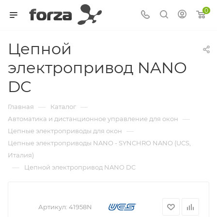
0
Цепной
электропривод NANO
DC
—
—
Главная
Каталог
—
Автоматика и дистанционное управление для окон
—
Цепные электроприводы для окон
Цепные электроприводы NANO - SYNCHRO NANO (UCS,
Италия)
—
Цепной электропривод NANO DC
Артикул:
41958N