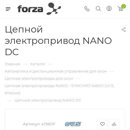
0
Цепной
электропривод NANO
DC
—
—
Главная
Каталог
—
Автоматика и дистанционное управление для окон
—
Цепные электроприводы для окон
Цепные электроприводы NANO - SYNCHRO NANO (UCS,
Италия)
—
Цепной электропривод NANO DC
Артикул:
41960P