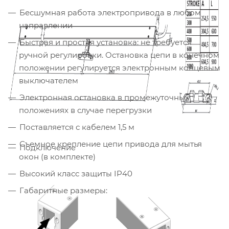
Бесшумная работа электропривода в любом
направлении
Быстрая и простая установка: не требуется
ручной регулировки. Остановка цепи в конечном
положении регулируется электронным концевым
выключателем
Электронная остановка в промежуточных
положениях в случае перегрузки
Поставляется с кабелем 1,5 м
Съемное крепление цепи привода для мытья
Подключение
окон (в комплекте)
Высокий класс защиты IP40
Габаритные размеры: