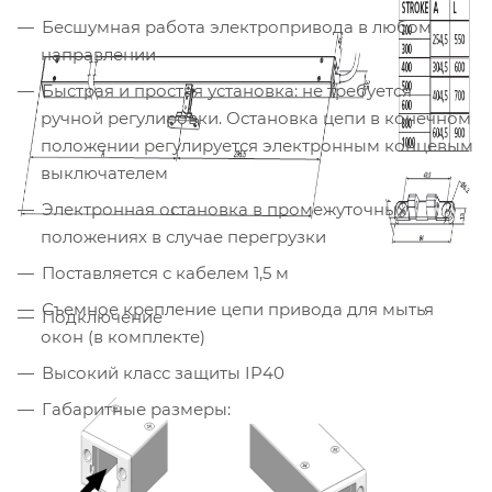
Бесшумная работа электропривода в любом
направлении
Быстрая и простая установка: не требуется
ручной регулировки. Остановка цепи в конечном
положении регулируется электронным концевым
выключателем
Электронная остановка в промежуточных
положениях в случае перегрузки
Поставляется с кабелем 1,5 м
Съемное крепление цепи привода для мытья
Подключение
окон (в комплекте)
Высокий класс защиты IP40
Габаритные размеры: