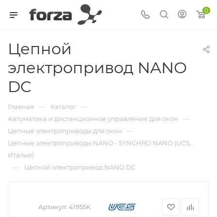
0
Цепной
электропривод NANO
DC
—
—
Главная
Каталог
—
Автоматика и дистанционное управление для окон
—
Цепные электроприводы для окон
Цепные электроприводы NANO - SYNCHRO NANO (UCS,
Италия)
—
Цепной электропривод NANO DC
Артикул:
41955K